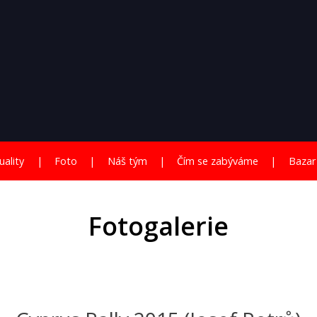
uality
Foto
Náš tým
Čím se zabýváme
Bazar
Fotogalerie