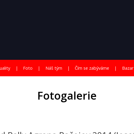
uality
Foto
Náš tým
Čím se zabýváme
Bazar
Fotogalerie